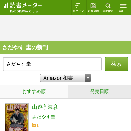
ログイン
新規登録
本を探
さだやす 圭の新刊
検索
おすすめ順
発売日順
山遊亭海彦
さだやす圭
1