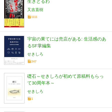
生きとるわ
又吉直樹
1111
宇宙の果てには売店がある: 生活感のあ
るSF掌編集
せきしろ
247
礎石～せきしろが初めて原稿料もらっ
て30周年本～
せきしろ
1