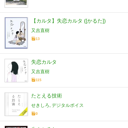
【カルタ】失恋カルタ ([かるた])
又吉直樹
13
失恋カルタ
又吉直樹
115
たとえる技術
せきしろ
デジタルボイス
0