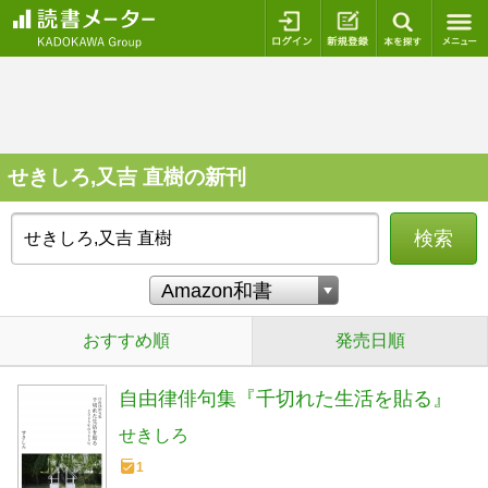
ログイン
新規登録
本を探
せきしろ,又吉 直樹の新刊
検索
おすすめ順
発売日順
自由律俳句集『千切れた生活を貼る』
せきしろ
1