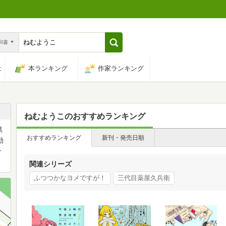
n和書
は
本ランキング
作家ランキング
ねむようこ
のおすすめランキング
県
おすすめランキング
新刊・発売日順
勤
ン
関連シリーズ
ふつつかなヨメですが！
三代目薬屋久兵衛