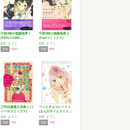
午前3時の危険地帯 1
午前3時の危険地帯 2
(FEELCOMIC…
(Feelコミックス)
ねむ ようこ
ねむ ようこ
登録
1197
登録
852
三代目薬屋久兵衛 1 (フ
ペンとチョコレート 1
ィールコミックス)
(まんがタイムコミッ…
ねむ ようこ
ねむ ようこ
登録
761
登録
739