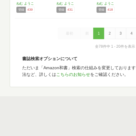
ねむ ようこ
ねむ ようこ
ねむ ようこ
登録
439
登録
431
登録
418
最初
前
1
2
3
4
全78件中 1 - 20件を表示
書誌検索オプションについて
ただいま「Amazon和書」検索の仕組みを変更しておりま
法など、詳しくは
こちらのお知らせ
をご確認ください。