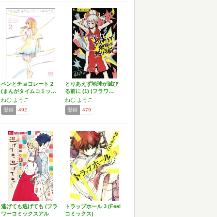
ペンとチョコレート 2
とりあえず地球が滅び
(まんがタイムコミッ…
る前に (1) (フラワ…
ねむ ようこ
ねむ ようこ
登録
492
登録
479
逃げても逃げても (フラ
トラップホール 3 (Feel
ワーコミックスアル
コミックス)