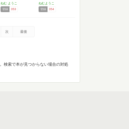
フ…
ねむ ようこ
ねむようこ
登録
353
登録
354
次
最後
す。検索で本が見つからない場合の対処