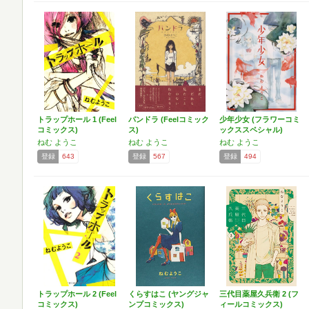
トラップホール 1 (Feel
パンドラ (Feelコミック
少年少女 (フラワーコミ
コミックス)
ス)
ックススペシャル)
ねむ ようこ
ねむ ようこ
ねむ ようこ
登録
643
登録
567
登録
494
トラップホール 2 (Feel
くらすはこ (ヤングジャ
三代目薬屋久兵衛 2 (フ
コミックス)
ンプコミックス)
ィールコミックス)