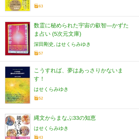
63
数霊に秘められた宇宙の叡智―かずた
ま占い (5次元文庫)
深田剛史
はせくらみゆき
57
こうすれば、夢はあっさりかないま
す！
はせくらみゆき
52
縄文からまなぶ33の知恵
はせくらみゆき
43