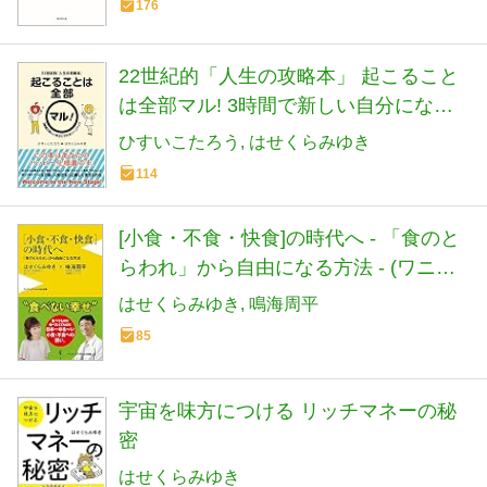
176
22世紀的「人生の攻略本」 起こること
は全部マル! 3時間で新しい自分になれ
るワークブック
ひすいこたろう
はせくらみゆき
114
[小食・不食・快食]の時代へ - 「食のと
らわれ」から自由になる方法 - (ワニブ
ックスPLUS新書)
はせくらみゆき
鳴海周平
85
宇宙を味方につける リッチマネーの秘
密
はせくらみゆき