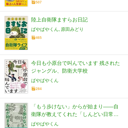
507
陸上自衛隊ますらお日記
ぱやぱやくん
原田みどり
465
今日も小原台で叫んでいます 残された
ジャングル、防衛大学校
ぱやぱやくん
284
「もう歩けない」からが始まり――自
衛隊が教えてくれた「しんどい日常」
を生きぬくコツ
ぱやぱやくん