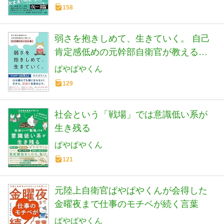
158
弱さを抱きしめて、生きていく。 自己
肯定感低めの元幹部自衛官が教える
「心が疲れない54カ条」
ぱやぱやくん
129
社会という「戦場」では意識低い系が
生き残る
ぱやぱやくん
121
元陸上自衛官ぱやぱやくんが会得した
金曜夜まで仕事のモチベが続く言葉
ぱやぱやくん