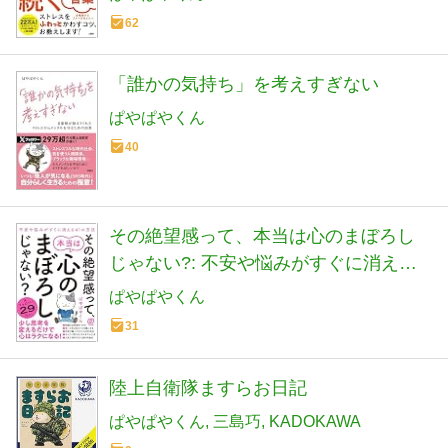
62
「誰かの気持ち」を考えすぎない
ぱやぱやくん
40
その絶望感って、本当は心のまぼろし
じゃない?: 不安や悩みがすぐに消える
41の方法
ぱやぱやくん
31
陸上自衛隊ますらお日記
ぱやぱやくん
三島巧
KADOKAWA