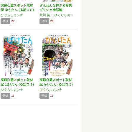
実録心霊スポット取材
ざんねんな神さま辞典
記 ゆうたん (るぽコミ)
ギリシャ神話編
ひぐらしカンナ
荒川 祐二,ひぐらしカンナ
登録
22
登録
21
実録心霊スポット取材
実録心霊スポット取材
記 ばけたん (るぽコミ)
記 かいたん (るぽコミ)
ひぐらしカンナ
ひぐらしカンナ
登録
11
登録
11