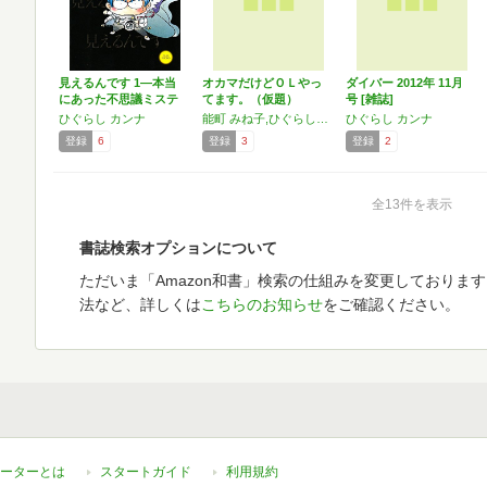
見えるんです 1―本当
オカマだけどＯＬやっ
ダイバー 2012年 11月
にあった不思議ミステ
てます。（仮題）
号 [雑誌]
リ…
ひぐらし カンナ
能町 みね子,ひぐらしカンナ
ひぐらし カンナ
登録
6
登録
3
登録
2
全13件を表示
書誌検索オプションについて
ただいま「Amazon和書」検索の仕組みを変更しておりま
法など、詳しくは
こちらのお知らせ
をご確認ください。
ーターとは
スタートガイド
利用規約