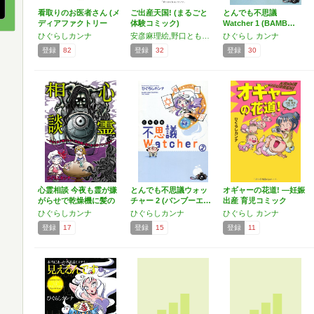
看取りのお医者さん (メ
ご出産天国! (まるごと
とんでも不思議
ディアファクトリー
体験コミック)
Watcher 1 (BAMB…
の…
ひぐらしカンナ
安彦麻理絵,野口ともこ,武嶌波,ノセクニコ,早乃あかり,ひぐらしカンナ,池田るき,朱久みんこ,福島輔,藤谷コマキ,高橋ユウ,風原みなみ,かつらあいこ,安藤宏美,海埜ゆうこ,栗生つぶら
ひぐらし カンナ
登録
82
登録
32
登録
30
心霊相談 今夜も霊が嫌
とんでも不思議ウォッ
オギャーの花道! ―妊娠
がらせで乾燥機に髪の
チャー 2 (バンブーエ…
出産 育児コミック
毛…
ひぐらしカンナ
ひぐらしカンナ
ひぐらし カンナ
登録
17
登録
15
登録
11