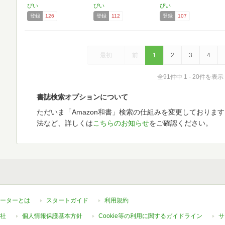
ぴい
ぴい
ぴい
登録
126
登録
112
登録
107
最初
前
1
2
3
4
全91件中 1 - 20件を表示
書誌検索オプションについて
ただいま「Amazon和書」検索の仕組みを変更しておりま
法など、詳しくは
こちらのお知らせ
をご確認ください。
ーターとは
スタートガイド
利用規約
社
個人情報保護基本方針
Cookie等の利用に関するガイドライン
サ