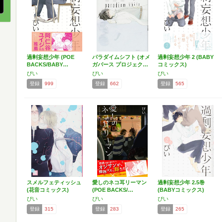
過剰妄想少年 (POE
パラダイムシフト (オメ
過剰妄想少年 2 (BABY
BACKS/BABY…
ガバース プロジェク…
コミックス)
ぴい
ぴい
ぴい
登録
999
登録
662
登録
565
スメルフェティッシュ
愛しのネコ耳リーマン
過剰妄想少年 2.5巻
(花音コミックス)
(POE BACKS/…
(BABYコミックス)
ぴい
ぴい
ぴい
登録
315
登録
283
登録
265