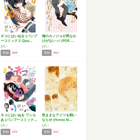
ネコにはいぬを (バンブ
俺のカノジョが男なわ
ーコミックス Qpa…
けがないっ! (POE …
ぴい
ぴい
登録
469
登録
362
ネコにはいぬを ワンも
気ままなアイツを飼い
あ (バンブーコミック…
ならせ (Honey M…
ぴい
ぴい
登録
253
登録
241