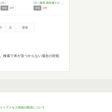
ぴい
ぴい,森世,鳶田瀬ケビン,すなこ,かたしな,河馬乃さかだち,yoha,讃岐そば太郎
登録
107
登録
105
5
次
最後
す。検索で本が見つからない場合の対処
イトアクセス情報の取得について