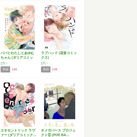
パパとわたしとあゆむ
ラブハンド (花音コミッ
ちゃん (ダリアコミッ
クス)
ク…
ぴい
ぴい
登録
146
登録
136
エキセントリック ラヴ
オメガバース プロジェ
ァー (ダリアコミック…
クト② (POE BA…