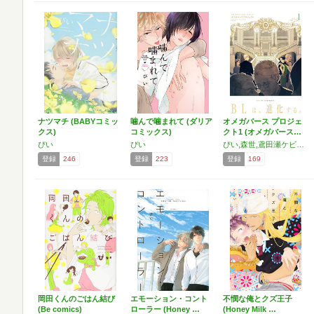
ナツマチ (BABYコミッ
噛んで噛まれて (ダリア
オメガバース プロジェ
クス)
コミックス)
クト1 (オメガバース…
ぴい
ぴい
ぴい,森世,鳶田瀬ケビン,すなこ,かたしな,河馬乃さかだち,yoha
登録
246
登録
223
登録
169
岡田くんのごはん結び
エモーション・コント
不憫な俺とクズ王子
(Be comics)
ローラー (Honey …
(Honey Milk …