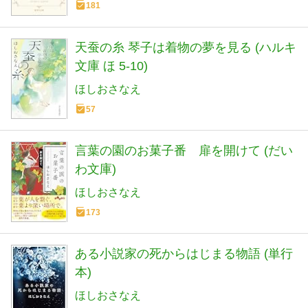
181
天蚕の糸 琴子は着物の夢を見る (ハルキ
文庫 ほ 5-10)
ほしおさなえ
57
言葉の園のお菓子番 扉を開けて (だい
わ文庫)
ほしおさなえ
173
ある小説家の死からはじまる物語 (単行
本)
ほしおさなえ