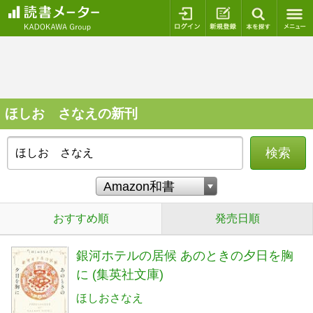
ログイン
新規登録
本を探
ほしお さなえの新刊
検索
おすすめ順
発売日順
銀河ホテルの居候 あのときの夕日を胸
に (集英社文庫)
ほしおさなえ