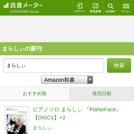
ログイン
新規登録
本を探
まらしぃの新刊
検索
おすすめ順
発売日順
ピアノソロ まらしぃ 『PiaNoFace』
【DISC1】+2
まらしぃ