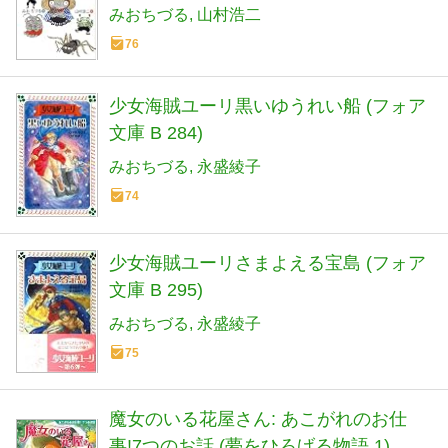
みおちづる
山村浩二
76
少女海賊ユーリ黒いゆうれい船 (フォア
文庫 B 284)
みおちづる
永盛綾子
74
少女海賊ユーリさまよえる宝島 (フォア
文庫 B 295)
みおちづる
永盛綾子
75
魔女のいる花屋さん: あこがれのお仕
事!7つのお話 (夢をひろげる物語 1)