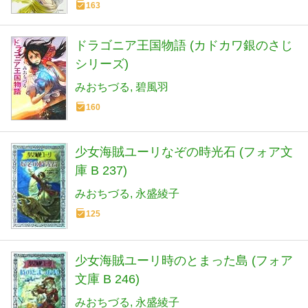
163
ドラゴニア王国物語 (カドカワ銀のさじ
シリーズ)
みおちづる
碧風羽
160
少女海賊ユーリなぞの時光石 (フォア文
庫 B 237)
みおちづる
永盛綾子
125
少女海賊ユーリ時のとまった島 (フォア
文庫 B 246)
みおちづる
永盛綾子