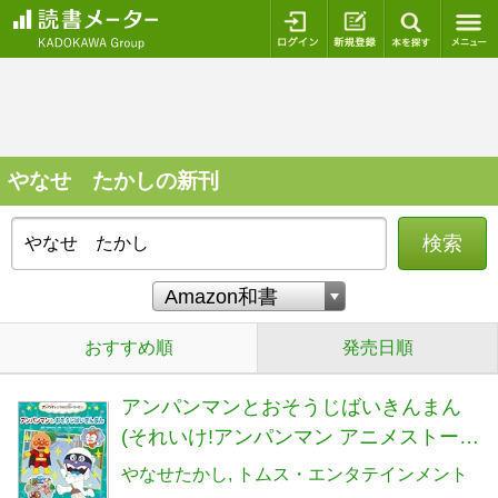
ログイン
新規登録
本を探
やなせ たかしの新刊
検索
おすすめ順
発売日順
アンパンマンとおそうじばいきんまん
(それいけ!アンパンマン アニメストーリ
ーズ 8)
やなせたかし
トムス・エンタテインメント