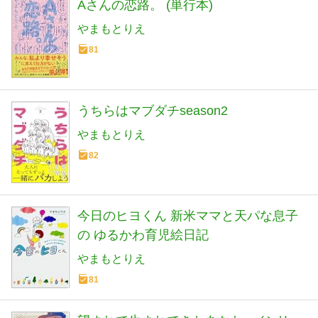
Aさんの恋路。 (単行本)
やまもとりえ
81
うちらはマブダチseason2
やまもとりえ
82
今日のヒヨくん 新米ママと天パな息子
の ゆるかわ育児絵日記
やまもとりえ
81