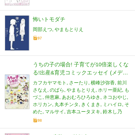
怖いトモダチ
岡部えつ
やまもとりえ
97
うちの子の場合! 子育てが10倍楽しくな
る!出産&育児コミックエッセイ (メディ
アファクトリーのコミックエッセイ)
カフカヤマモト
さーたり
横峰沙弥香
前川
さなえ
のばら
やまもとりえ
ホリー亜紀
も
づこ
仲恵麻
あおむろひろゆき
ネコおやじ
ホリカン
丸本チンタ
きくまき
ミハイロ
そ
めた
マルサイ
吉本ユータヌキ
鈴木し乃
98