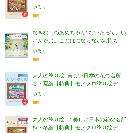
ータプレゼント付き
ゆるり
0
なきむしのあめちゃん: ないたって、い
いんだよ。ことばにならない気持ちを
やさしく包む読みきかせえほん
ゆるり
0
大人の塗り絵: 美しい日本の花の名所
春・夏編【特典】モノクロ塗り絵デー
タプレゼント付き
ゆるり
0
大人の塗り絵 : 美しい日本の花の名所
秋・冬編【特典】モノクロ塗り絵デー