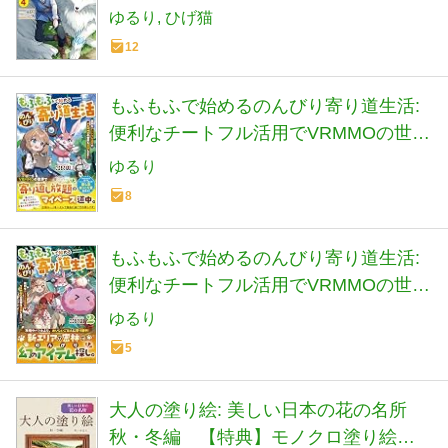
から森の中でも安全快適です~ (電撃の
ゆるり
ひげ猫
新文芸)
12
もふもふで始めるのんびり寄り道生活:
便利なチートフル活用でVRMMOの世界
を冒険します!
ゆるり
8
もふもふで始めるのんびり寄り道生活:
便利なチートフル活用でVRMMOの世界
を冒険します! (2)
ゆるり
5
大人の塗り絵: 美しい日本の花の名所
秋・冬編 【特典】モノクロ塗り絵デ