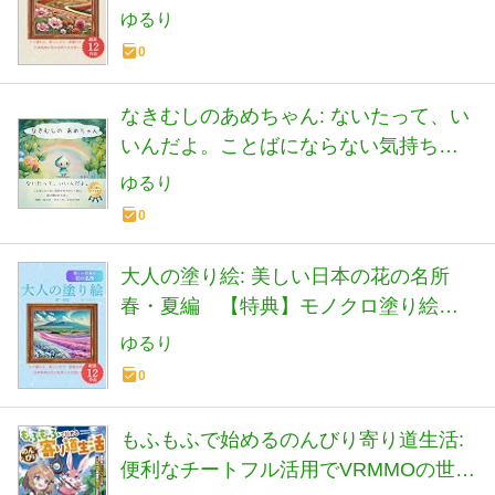
ータプレゼント付き
ゆるり
0
なきむしのあめちゃん: ないたって、い
いんだよ。ことばにならない気持ちを
やさしく包む読みきかせえほん
ゆるり
0
大人の塗り絵: 美しい日本の花の名所
春・夏編 【特典】モノクロ塗り絵デ
ータプレゼント付き
ゆるり
0
もふもふで始めるのんびり寄り道生活:
便利なチートフル活用でVRMMOの世界