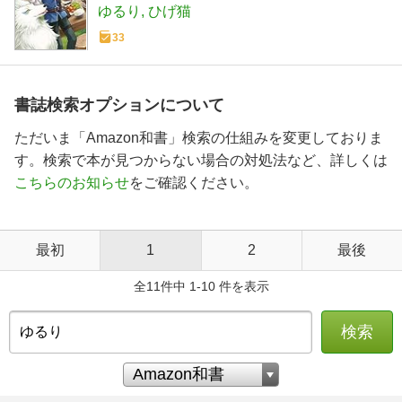
から森の中でも安全快適です~ (電撃の
ゆるり
ひげ猫
新文芸)
33
書誌検索オプションについて
ただいま「Amazon和書」検索の仕組みを変更しておりま
す。検索で本が見つからない場合の対処法など、詳しくは
こちらのお知らせ
をご確認ください。
最初
1
2
最後
全11件中 1-10 件を表示
検索