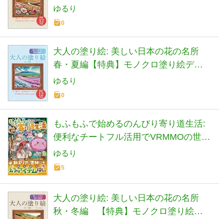
タプレゼント付き
ゆるり
0
大人の塗り絵: 美しい日本の花の名所
春・夏編【特典】モノクロ塗り絵デー
タプレゼント付き
ゆるり
0
もふもふで始めるのんびり寄り道生活:
便利なチートフル活用でVRMMOの世界
を冒険します! (2)
ゆるり
5
大人の塗り絵: 美しい日本の花の名所
秋・冬編 【特典】モノクロ塗り絵デ