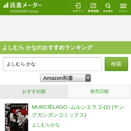
ログイン
新規登録
本を探
よしむら かなのおすすめランキング
検索
おすすめ順
発売日順
MURCIÉLAGO -ムルシエラゴ-(1) (ヤン
グガンガンコミックス)
よしむらかな