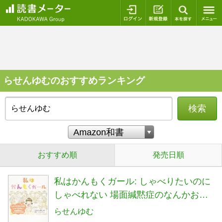
ログイン
新規登録
本を探
らせんゆむのおすすめランキング
検索
おすすめ順
発売日順
私はかんもくガール: しゃべりたいのに
しゃべれない 場面緘黙症のなんかおか
しな日常
らせんゆむ