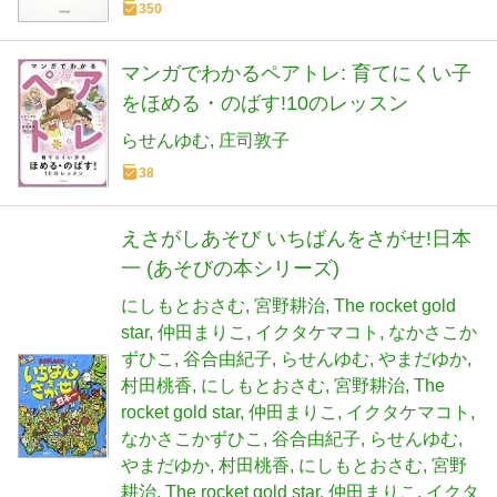
350
マンガでわかるペアトレ: 育てにくい子
をほめる・のばす!10のレッスン
らせんゆむ
庄司敦子
38
えさがしあそび いちばんをさがせ!日本
一 (あそびの本シリーズ)
にしもとおさむ
宮野耕治
The rocket gold
star
仲田まりこ
イクタケマコト
なかさこか
ずひこ
谷合由紀子
らせんゆむ
やまだゆか
村田桃香
にしもとおさむ
宮野耕治
The
rocket gold star
仲田まりこ
イクタケマコト
なかさこかずひこ
谷合由紀子
らせんゆむ
やまだゆか
村田桃香
にしもとおさむ
宮野
耕治
The rocket gold star
仲田まりこ
イクタ