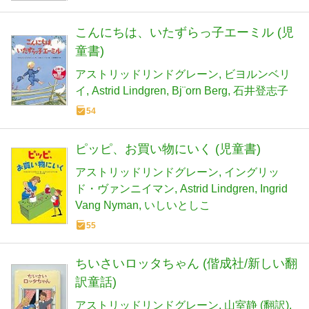
こんにちは、いたずらっ子エーミル (児
童書)
アストリッドリンドグレーン
ビヨルンベリ
イ
Astrid Lindgren
Bj¨orn Berg
石井登志子
54
ピッピ、お買い物にいく (児童書)
アストリッドリンドグレーン
イングリッ
ド・ヴァンニイマン
Astrid Lindgren
Ingrid
Vang Nyman
いしいとしこ
55
ちいさいロッタちゃん (偕成社/新しい翻
訳童話)
アストリッドリンドグレーン
山室静 (翻訳)