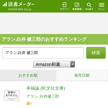
ログイン
新規登録
本を探
アラン,白井 健三郎のおすすめランキング
検索
おすすめ順
発売日順
幸福論 (旺文社文庫)
アラン
白井健三郎
0