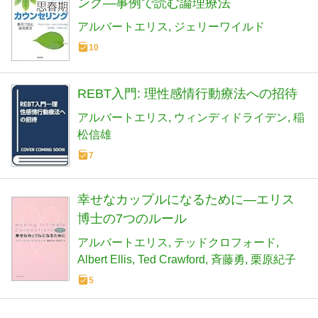
ング―事例で読む論理療法
アルバートエリス
ジェリーワイルド
10
REBT入門: 理性感情行動療法への招待
アルバートエリス
ウィンディドライデン
稲
松信雄
7
幸せなカップルになるために―エリス
博士の7つのルール
アルバートエリス
テッドクロフォード
Albert Ellis
Ted Crawford
斉藤勇
栗原紀子
5