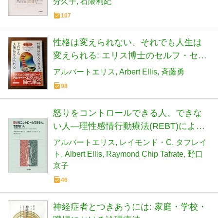
分久子
石隈利紀
107
性格は変えられない、それでも人生は
変えられる: エリス博士のセルフ・セラ
ピー
アルバートエリス
Arbert Ellis
斉藤勇
98
怒りをコントロールできる人、できな
い人―理性感情行動療法(REBT)による
怒りの解決法
アルバートエリス
レイモンド・C. タフレイ
ト
Albert Ellis
Raymond Chip Tafrate
野口
京子
46
神経症者とつきあうには: 家庭・学校・