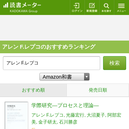
ログイン
新規登録
本を探
アレン F.レプコのおすすめランキング
検索
おすすめ順
発売日順
学際研究―プロセスと理論―
アレン F.レプコ
光藤宏行
大沼夏子
阿部宏
美
金子研太
石川勝彦