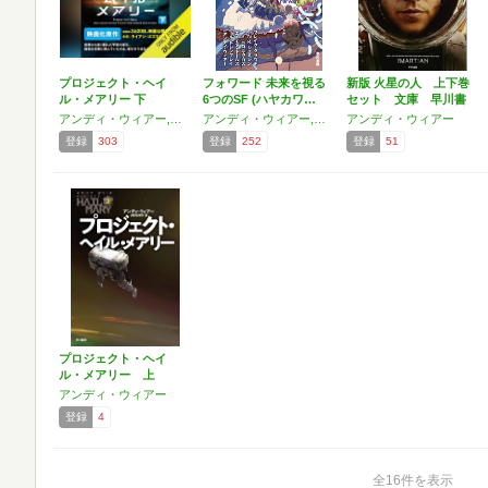
プロジェクト・ヘイ
フォワード 未来を視る
新版 火星の人 上下巻
ル・メアリー 下
6つのSF (ハヤカワ…
セット 文庫 早川書
房
アンディ・ウィアー,小野田 和子
アンディ・ウィアー,ブレイク・クラウチ,N・K・ジェミシン,エイモア・トールズ,ポール・トレンブレイ,ベロニカ・ロス
アンディ・ウィアー
登録
303
登録
252
登録
51
プロジェクト・ヘイ
ル・メアリー 上
アンディ・ウィアー
登録
4
全16件を表示