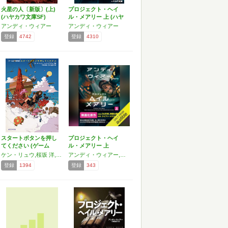
火星の人〔新版〕(上)
プロジェクト・ヘイ
(ハヤカワ文庫SF)
ル・メアリー 上 (ハヤ
カ…
アンディ・ウィアー
アンディ・ウィアー
登録
4742
登録
4310
スタートボタンを押し
プロジェクト・ヘイ
てください (ゲーム
ル・メアリー 上
SF…
ケン・リュウ,桜坂 洋,アンディ・ウィアー,アーネスト・クライン,ヒュー・ハウイー,コリイ・ドクトロウ,チャールズ・ユウ,ダニエル・H・ウィルソン,チャーリー・ジェーン・アンダース,ホリー・ブラック,ショーニン・マグワイア,デヴィッド・バー・カートリー,ミッキー・ニールソン
アンディ・ウィアー,小野田 和子
登録
1394
登録
343