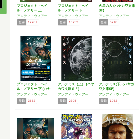
プロジェクト・ヘイ
プロジェクト・ヘイ
火星の人 (ハヤカワ文庫
ル・メアリー 上
ル・メアリー 下
SF)
アンディ・ウィアー
アンディ・ウィアー
アンディ・ウィアー
登録
17781
登録
13952
登録
5918
プロジェクト・ヘイ
アルテミス（上） (ハヤ
アルテミス(下) (ハヤカ
ル・メアリー 下 (ハヤ
カワ文庫ＳＦ)
ワ文庫SF)
カ…
アンディ・ウィアー
アンディ・ウィアー
アンディ・ウィアー
登録
3662
登録
2395
登録
1962