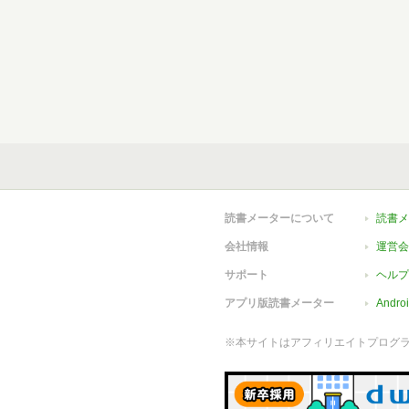
読書メーターについて
読書メ
会社情報
運営会
サポート
ヘルプ
アプリ版読書メーター
Andr
※本サイトはアフィリエイトプログ