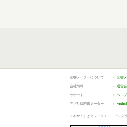
読書メーターについて
読書メ
会社情報
運営会
サポート
ヘルプ
アプリ版読書メーター
Andr
※本サイトはアフィリエイトプログ