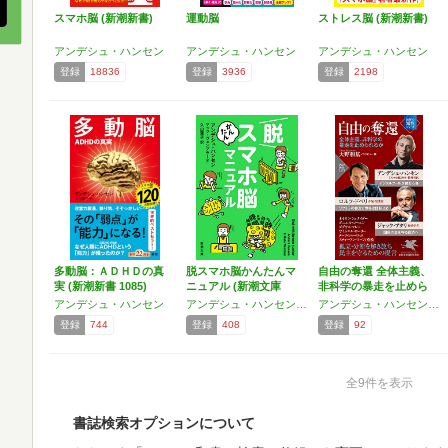
スマホ脳 (新潮新書)
運動脳
ストレス脳 (新潮新書)
アンデシュ・ハンセン
アンデシュ・ハンセン
アンデシュ・ハンセン
登録
18836
登録
3936
登録
2198
多動脳：ＡＤＨＤの真
脱スマホ脳かんたんマ
自由の奪還 全体主義、
実 (新潮新書 1085)
ニュアル (新潮文庫
非科学の暴走を止めら
ハ…
れ…
アンデシュ・ハンセン
アンデシュ・ハンセン,マッツ・ヴェンブラード
アンデシュ・ハンセン,ロルフ・ドベリ,ジャック・アタリ,ネイサン・シュナイダー,ダニエル・コーエン
登録
744
登録
408
登録
92
全9件を表示
書誌検索オプションについて