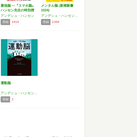
最強脳 ―『スマホ脳』
メンタル脳 (新潮新書
ハンセン先生の特別授
1024)
業…
アンデシュ・ハンセン
アンデシュ・ハンセン,マッツ・ヴェンブラード
登録
1916
登録
1369
運動脳
アンデシュ・ハンセン,御舩 由美子
登録
3