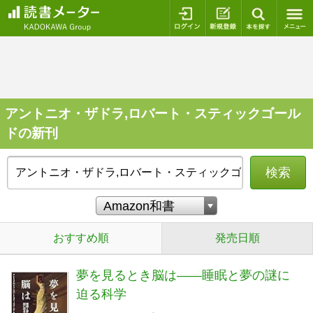
ログイン
新規登録
本を探
アントニオ・ザドラ,ロバート・スティックゴール
ドの新刊
検索
おすすめ順
発売日順
夢を見るとき脳は――睡眠と夢の謎に
迫る科学