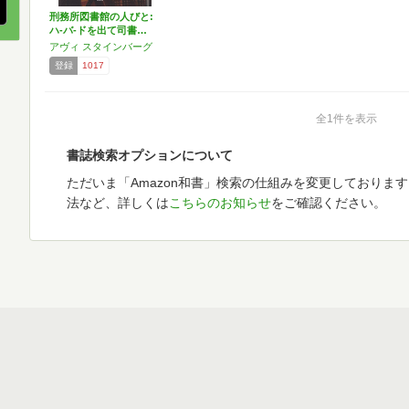
刑務所図書館の人びと:
ハ-バ-ドを出て司書…
アヴィ スタインバーグ
登録
1017
全1件を表示
書誌検索オプションについて
ただいま「Amazon和書」検索の仕組みを変更しておりま
法など、詳しくは
こちらのお知らせ
をご確認ください。