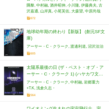
隅黎
中村融
酒井昭伸
小川隆
伊藤典夫
古
沢嘉通
山岸真
小尾芙佐
大森望
中原尚哉
672
地球幼年期の終わり【新版】 (創元SF文
庫)
アーサー・C・クラーク
渡邊利道
沼沢洽治
605
太陽系最後の日 (ザ・ベスト・オブ・ア
ーサー・C・クラーク 1) (ハヤカワ文庫
SF ク 1-45 ザ・ベスト・オブ・アーサ
アーサー・C・クラーク
中村融
岩郷重力
ー・C・クラ)
+T.K
浅倉久志・
564
ワイオミング生まれの宇宙飛行士 宇