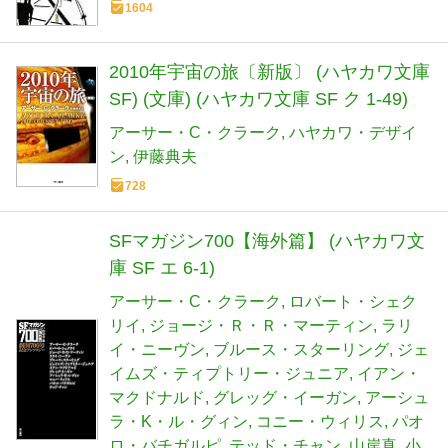
1604
2010年宇宙の旅〔新版〕 (ハヤカワ文庫
SF) (文庫) (ハヤカワ文庫 SF ク 1-49)
アーサー・C・クラーク
ハヤカワ・デザイ
ン
伊藤典夫
728
SFマガジン700【海外篇】 (ハヤカワ文
庫 SF エ 6-1)
アーサー・C・クラーク
ロバート・シェク
リイ
ジョージ・Ｒ・Ｒ・マーティン
ラリ
イ・ニーヴン
ブルース・スターリング
ジェ
イムズ・ティプトリー・ジュニア
イアン・
マクドナルド
グレッグ・イーガン
アーシュ
ラ・K・ル・グィン
コニー・ウィリス
パオ
ロ・バチガルピ
テッド・チャン
山岸真
小