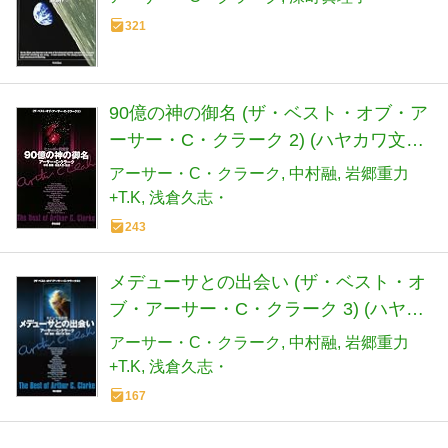
321
90億の神の御名 (ザ・ベスト・オブ・ア
ーサー・C・クラーク 2) (ハヤカワ文庫
SF) (ハヤカワ文庫 SF ク 1-46 ザ・ベス
アーサー・C・クラーク
中村融
岩郷重力
ト・オブ・アーサー・C・クラ)
+T.K
浅倉久志・
243
メデューサとの出会い (ザ・ベスト・オ
ブ・アーサー・C・クラーク 3) (ハヤカ
ワ文庫SF) (文庫) (ハヤカワ文庫 SF ク
アーサー・C・クラーク
中村融
岩郷重力
1-48 ザ・ベスト・オブ・アーサー・
+T.K
浅倉久志・
C・クラ)
167