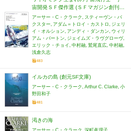
宙開発ＳＦ傑作選 (ＳＦマガジン創刊50
周年記念アンソロジー)
アーサー・C・クラーク
スティーヴン・バ
クスター
アダム＝トロイ・カストロ
ジェリ
イ・オルション
アンディ・ダンカン
ウィリ
アム・バートン
ジェイムズ・ラヴグローヴ
エリック・チョイ
中村融
鷲尾直広
中村融
浅倉久志
483
イルカの島 (創元SF文庫)
アーサー・C・クラーク
Arthur C. Clarke
小
野田和子
481
渇きの海
アーサー・C・クラーク
深町眞理子