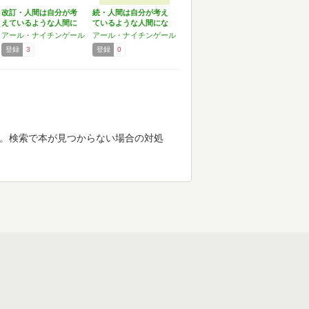
改訂・人間は自分が考
続・人間は自分が考え
えているような人間に
ているような人間にな
なる…
アール・ナイチンゲール
アール・ナイチンゲール
登録
3
登録
0
す。検索で本が見つからない場合の対処