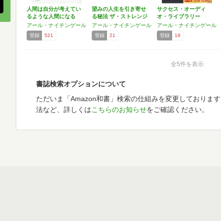
人間は自分が考えてい
望みの人生を引き寄せ
サクセス・オーディ
るような人間になる
る秘法 ザ・ストレンジ
オ・ライブラリー
ス…
Vol.2…
アール・ナイチンゲール
アール・ナイチンゲール
アール・ナイチンゲール
登録
521
登録
21
登録
19
全5件を表示
書誌検索オプションについて
ただいま「Amazon和書」検索の仕組みを変更しておりま
法など、詳しくは
こちらのお知らせ
をご確認ください。