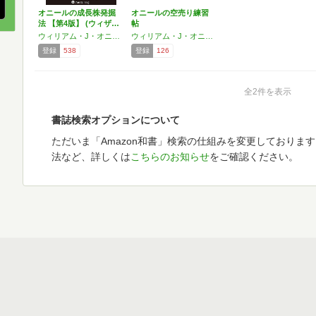
オニールの成長株発掘
オニールの空売り練習
法 【第4版】 (ウィザ…
帖
ウィリアム・J・オニール
ウィリアム・J・オニール,ギル・モラレス,鈴木 一之,西村 嘉洋
登録
538
登録
126
全2件を表示
書誌検索オプションについて
ただいま「Amazon和書」検索の仕組みを変更しておりま
法など、詳しくは
こちらのお知らせ
をご確認ください。