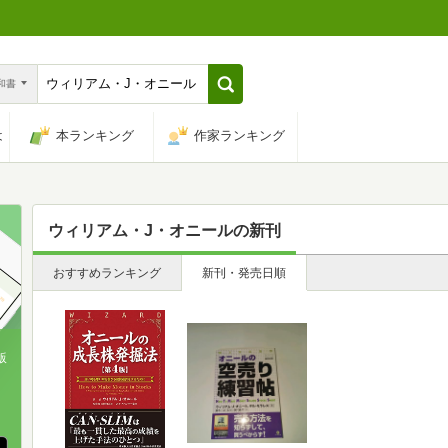
n和書
は
本ランキング
作家ランキング
ウィリアム・J・オニール
の新刊
おすすめランキング
新刊・発売日順
版
、