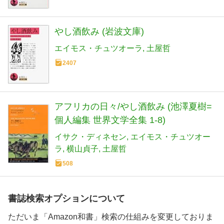
やし酒飲み (岩波文庫)
エイモス・チュツオーラ
土屋哲
2407
アフリカの日々/やし酒飲み (池澤夏樹=
個人編集 世界文学全集 1-8)
イサク・ディネセン
エイモス・チュツオー
ラ
横山貞子
土屋哲
508
書誌検索オプションについて
ただいま「Amazon和書」検索の仕組みを変更しておりま