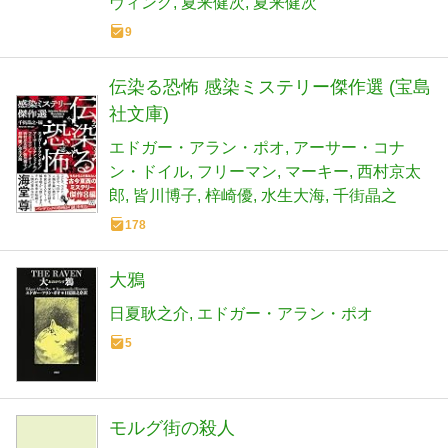
ヴィング
夏来健次
夏来健次
9
伝染る恐怖 感染ミステリー傑作選 (宝島
社文庫)
エドガー・アラン・ポオ
アーサー・コナ
ン・ドイル
フリーマン
マーキー
西村京太
郎
皆川博子
梓崎優
水生大海
千街晶之
178
大鴉
日夏耿之介
エドガー・アラン・ポオ
5
モルグ街の殺人