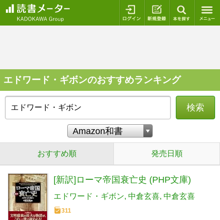
ログイン
新規登録
本を探
エドワード・ギボンのおすすめランキング
検索
おすすめ順
発売日順
[新訳]ローマ帝国衰亡史 (PHP文庫)
エドワード・ギボン
中倉玄喜
中倉玄喜
311