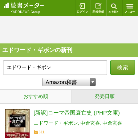
ログイン
新規登録
本を探
エドワード・ギボンの新刊
検索
おすすめ順
発売日順
[新訳]ローマ帝国衰亡史 (PHP文庫)
エドワード・ギボン
中倉玄喜
中倉玄喜
311