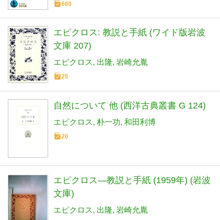
660
エピクロス: 教説と手紙 (ワイド版岩波
文庫 207)
エピクロス
出隆
岩崎允胤
25
自然について 他 (西洋古典叢書 G 124)
エピクロス
朴一功
和田利博
20
エピクロス―教説と手紙 (1959年) (岩波
文庫)
エピクロス
出隆
岩崎允胤