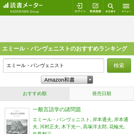
ログイン
新規登録
本を探
エミール・バンヴェニストのおすすめランキング
検索
おすすめ順
発売日順
一般言語学の諸問題
エミール・バンヴェニスト
岸本通夫
岸本通
夫
河村正夫
木下光一
高塚洋太郎
花輪光
矢島猷三