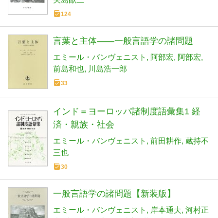
124
言葉と主体――一般言語学の諸問題
エミール・バンヴェニスト
阿部宏
阿部宏
前島和也
川島浩一郎
33
インド＝ヨーロッパ諸制度語彙集1 経
済・親族・社会
エミール・バンヴェニスト
前田耕作
蔵持不
三也
30
一般言語学の諸問題【新装版】
エミール・バンヴェニスト
岸本通夫
河村正