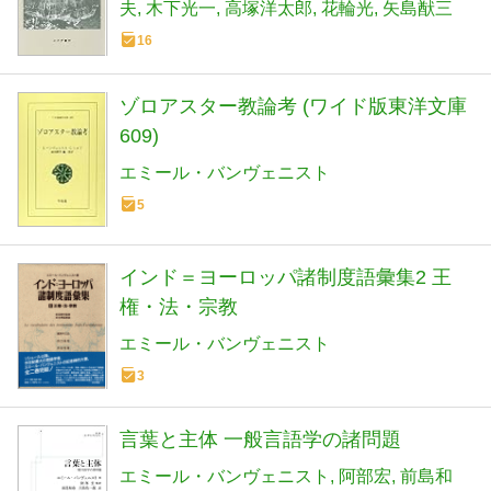
夫
木下光一
高塚洋太郎
花輪光
矢島猷三
16
ゾロアスター教論考 (ワイド版東洋文庫
609)
エミール・バンヴェニスト
5
インド＝ヨーロッパ諸制度語彙集2 王
権・法・宗教
エミール・バンヴェニスト
3
言葉と主体 一般言語学の諸問題
エミール・バンヴェニスト
阿部宏
前島和