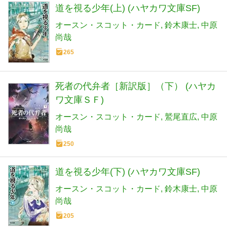
道を視る少年(上) (ハヤカワ文庫SF)
オースン・スコット・カード
鈴木康士
中原
尚哉
265
死者の代弁者［新訳版］（下） (ハヤカ
ワ文庫ＳＦ)
オースン・スコット・カード
鷲尾直広
中原
尚哉
250
道を視る少年(下) (ハヤカワ文庫SF)
オースン・スコット・カード
鈴木康士
中原
尚哉
205