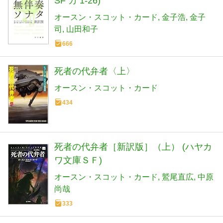
SF カ 1-26)
オースン・スコット・カード
金子浩
金子
司
山田和子
666
死者の代弁者〈上〉
オースン・スコット・カード
434
死者の代弁者［新訳版］（上） (ハヤカ
ワ文庫ＳＦ)
オースン・スコット・カード
鷲尾直広
中原
尚哉
333