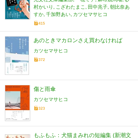
村かいり
こざわたまこ
田中兆子
朝比奈あ
すか
千加野あい
カツセマサヒコ
415
あのときマカロンさえ買わなければ
カツセマサヒコ
372
傷と雨傘
カツセマサヒコ
323
もふもふ：犬猫まみれの短編集 (新潮文