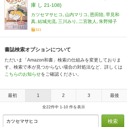
庫 し 21-108)
カツセマサヒコ
山内マリコ
恩田陸
早見和
真
結城光流
三川みり
二宮敦人
朱野帰子
321
書誌検索オプションについて
ただいま「Amazon和書」検索の仕組みを変更しておりま
す。検索で本が見つからない場合の対処法など、詳しくは
こちらのお知らせ
をご確認ください。
最初
1
2
3
最後
全22件中 1-10 件を表示
検索