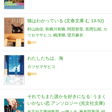
猫はわかっている (文春文庫 む 13-52)
村山由佳
有栖川有栖
阿部智里
長岡弘樹
カ
ツセマサヒコ
嶋津輝
望月麻衣
647
わたしたちは、海
カツセマサヒコ
600
それでもまた誰かを好きになる: うまく
いかない恋 アンソロジー (光文社文庫)
光文社文庫編集部
一穂ミチ
麻布競馬場
砂