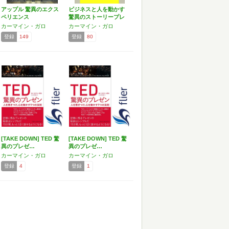
アップル 驚異のエクス
ビジネスと人を動かす
ペリエンス
驚異のストーリープレ
ゼン
カーマイン・ガロ
カーマイン・ガロ
登録
149
登録
80
[TAKE DOWN] TED 驚
[TAKE DOWN] TED 驚
異のプレゼ…
異のプレゼ…
カーマイン・ガロ
カーマイン・ガロ
登録
4
登録
1