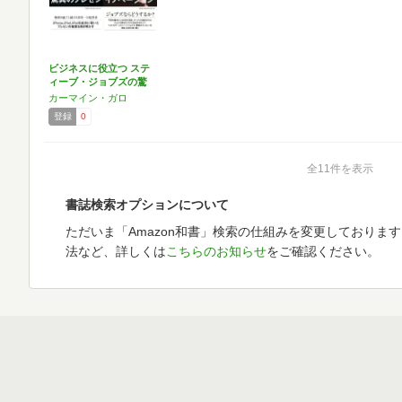
ビジネスに役立つ ステ
ィーブ・ジョブズの驚
異…
カーマイン・ガロ
登録
0
全11件を表示
書誌検索オプションについて
ただいま「Amazon和書」検索の仕組みを変更しておりま
法など、詳しくは
こちらのお知らせ
をご確認ください。