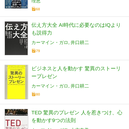
理恵
68
伝え方大全 AI時代に必要なのはIQより
も説得力
カーマイン・ガロ
井口耕二
79
ビジネスと人を動かす 驚異のストーリ
ープレゼン
カーマイン・ガロ
井口耕二
80
TED 驚異のプレゼン 人を惹きつけ、心
を動かす9つの法則