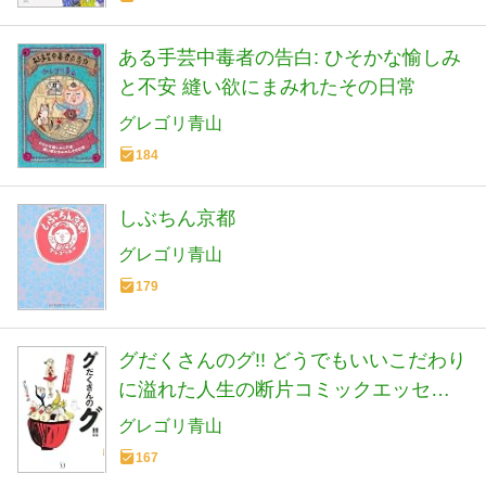
ある手芸中毒者の告白: ひそかな愉しみ
と不安 縫い欲にまみれたその日常
グレゴリ青山
184
しぶちん京都
グレゴリ青山
179
グだくさんのグ!! どうでもいいこだわり
に溢れた人生の断片コミックエッセイ
(メディアファクトリーのコミックエッ
グレゴリ青山
セイ)
167