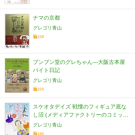
ナマの京都
グレゴリ青山
228
ブンブン堂のグレちゃん―大阪古本屋
バイト日記
グレゴリ青山
225
スケオタデイズ 戦慄のフィギュア底な
し沼 (メディアファクトリーのコミック
エッセイ)
グレゴリ青山
192