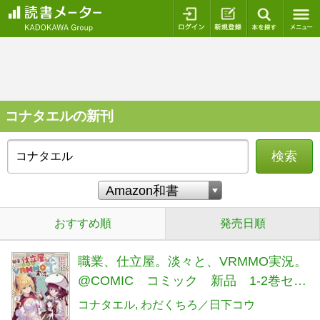
ログイン
新規登録
本を探
コナタエルの新刊
検索
おすすめ順
発売日順
職業、仕立屋。淡々と、VRMMO実況。
@COMIC コミック 新品 1-2巻セッ
ト (TOブックス)
コナタエル
わだくちろ／日下コウ