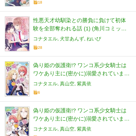
18
性悪天才幼馴染との勝負に負けて初体
験を全部奪われる話 (1) (角川コミック
ス・エース)
コナタエル
犬甘あんず
ねいび
28
偽り姫の仮護衛!? ワンコ系少女騎士は
ワケあり主に(密かに)溺愛されています
(2) (フロース コミック)
コナタエル
真山空
紫真依
6
偽り姫の仮護衛!? ワンコ系少女騎士は
ワケあり主に(密かに)溺愛されています
(1) (フロース コミック)
コナタエル
真山空
紫真依