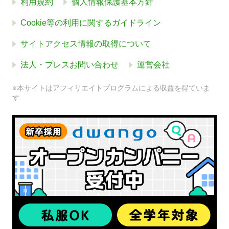
利用規約
個人情報保護基本方針
Cookie等の利用に関するガイドライン
サイトアクセス情報の取得について
法人・プレスお問い合わせ
運営会社
※本サイトはアフィリエイトプログラムによる収益を得ていま
す