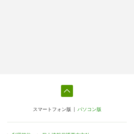
スマートフォン版
パソコン版