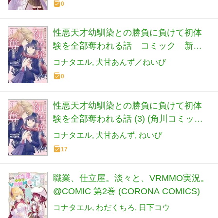
0
性悪天才幼馴染との勝負に負けて初体
験を全部奪われる話 コミック 新
品 全3巻セット (KADOKAWA)
コナタエル
犬甘あんず／ねいび
0
性悪天才幼馴染との勝負に負けて初体
験を全部奪われる話 (3) (角川コミック
ス・エース)
コナタエル
犬甘あんず
ねいび
17
職業、仕立屋。淡々と、VRMMO実況。
@COMIC 第2巻 (CORONA COMICS)
コナタエル
わだくちろ
日下コウ