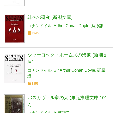
緋色の研究 (新潮文庫)
コナンドイル
Arthur Conan Doyle
延原謙
8545
シャーロック・ホームズの帰還 (新潮文
庫)
コナンドイル
Sir Arthur Conan Doyle
延原
謙
3353
バスカヴィル家の犬 (創元推理文庫 101-
7)
コナンドイル
阿部知二