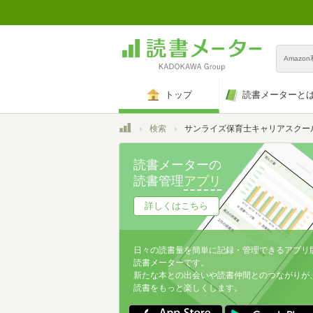
Amazo
トップ
読書メーターと
トップ
検索
サンライズ保育士キャリアスクー
読書メーターの
読書管理
アプリ
詳しくはこちら
日々の読書量を簡単に記録・管理できるアプリ
読書メーターです。
新たな本との出会いや読書仲間とのつながりが
読書をもっと楽しくします。