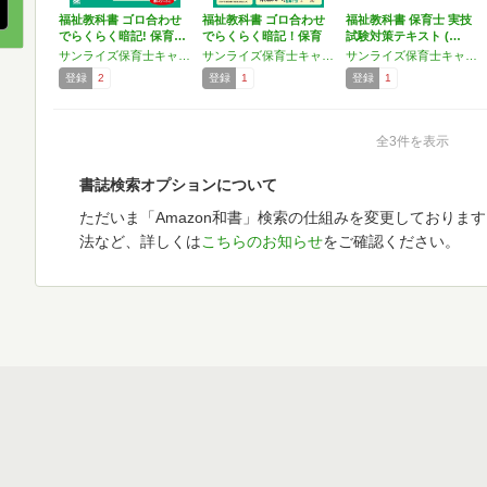
福祉教科書 ゴロ合わせ
福祉教科書 ゴロ合わせ
福祉教科書 保育士 実技
でらくらく暗記! 保育…
でらくらく暗記！保育
試験対策テキスト (…
士…
サンライズ保育士キャリアスクール
サンライズ保育士キャリアスクール
サンライズ保育士キャリアスクール
登録
2
登録
1
登録
1
全3件を表示
書誌検索オプションについて
ただいま「Amazon和書」検索の仕組みを変更しておりま
法など、詳しくは
こちらのお知らせ
をご確認ください。