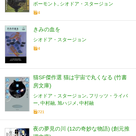
ボーモント
シオドア・スタージョン
4
きみの血を
シオドア・スタージョン
4
猫SF傑作選 猫は宇宙で丸くなる (竹書
房文庫)
シオドア・スタージョン
フリッツ・ライバ
ー
中村融
旭ハジメ
中村融
721
夜の夢見の川 (12の奇妙な物語) (創元推