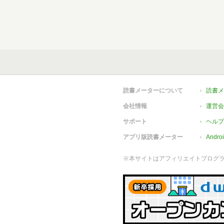
読書メーターについて
読書メ
会社情報
運営会
サポート
ヘルプ
アプリ版読書メーター
Andr
※本サイトはアフィリエイトプログ