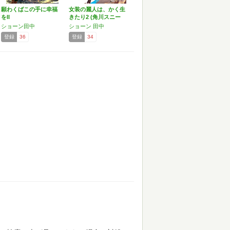
願わくばこの手に幸福
女装の麗人は、かく生
をII
きたり2 (角川スニー
カ…
ショーン田中
ショーン 田中
登録
36
登録
34