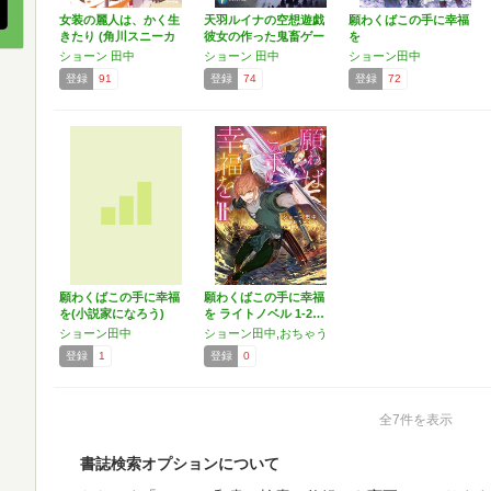
女装の麗人は、かく生
天羽ルイナの空想遊戯
願わくばこの手に幸福
きたり (角川スニーカ
彼女の作った鬼畜ゲー
を
ー…
ム…
ショーン 田中
ショーン 田中
ショーン田中
登録
91
登録
74
登録
72
願わくばこの手に幸福
願わくばこの手に幸福
を(小説家になろう)
を ライトノベル 1-2…
ショーン田中
ショーン田中,おちゃう
登録
1
登録
0
全7件を表示
書誌検索オプションについて