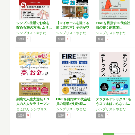
シンプル生活でお金を
【マイホームを建てる
FIREを目指す30代会社
貯める30の方法: ムリ…
前に読む本】子供がワ
員の書く副業(Ki…
クワ…
シンプリストやまだ
シンプリストやまだ
シンプリストやまだ
登録
1
登録
1
登録
2
副業で人生大逆転！ 3
FIREを目指す30代会社
デジタルデトックス: も
人の凡人サラリーマン
員の副業×投資×時…
うスマホはいらない!…
が…
まえけん,シンプリストやまだ,やまちゃん
シンプリストやまだ
シンプリストやまだ
登録
0
登録
1
登録
0