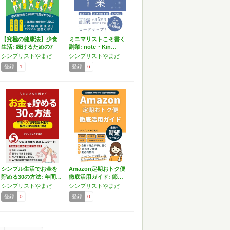
【究極の健康法】少食
ミニマリストこそ書く
生活: 続けるための7
副業: note・Kin…
つ…
シンプリストやまだ
シンプリストやまだ
登録
1
登録
6
シンプル生活でお金を
Amazon定期おトク便
貯める30の方法: 年間…
徹底活用ガイド: 節…
シンプリストやまだ
シンプリストやまだ
登録
0
登録
0