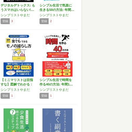
デジタルデトックス: も
シンプル生活で気楽に
うスマホはいらない!…
生きる50の方法: 年間…
シンプリストやまだ
シンプリストやまだ
登録
3
登録
2
【ミニマリストは目指
シンプル生活で時間を
すな】図解でわかる：
作る40の方法: 年間1…
誰で…
シンプリストやまだ
シンプリストやまだ
登録
1
登録
1