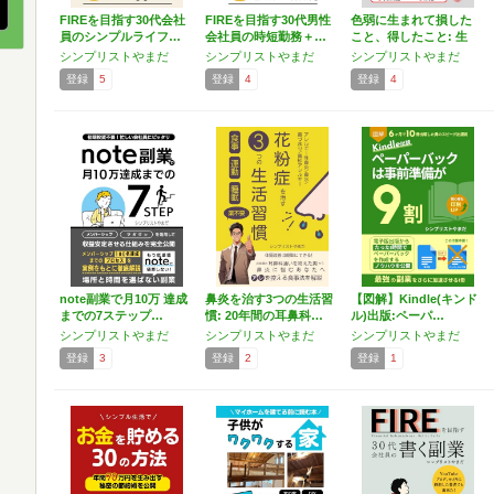
FIREを目指す30代会社
FIREを目指す30代男性
色弱に生まれて損した
員のシンプルライフ…
会社員の時短勤務＋…
こと、得したこと: 生
ま…
シンプリストやまだ
シンプリストやまだ
シンプリストやまだ
登録
5
登録
4
登録
4
note副業で月10万 達成
鼻炎を治す3つの生活習
【図解】Kindle(キンド
までの7ステップ…
慣: 20年間の耳鼻科…
ル)出版:ペーパ…
シンプリストやまだ
シンプリストやまだ
シンプリストやまだ
登録
3
登録
2
登録
1