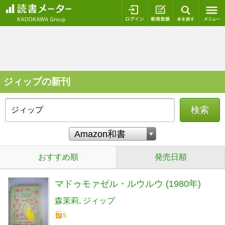
ログイン
新規登録
本を探
ジィップの新刊
検索
おすすめ順
発売日順
マドゥモァゼル・ルウルウ (1980年)
森茉莉
ジィップ
5