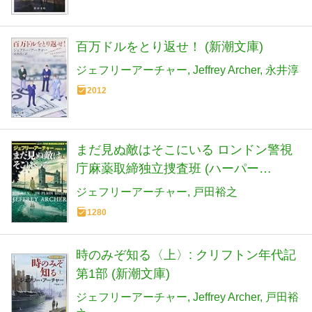
百万ドルをとり返せ！ (新潮文庫)
ジェフリーアーチャー
Jeffrey Archer
永井淳
2012
まだ見ぬ敵はそこにいる ロンドン警視
庁麻薬取締独立捜査班 (ハーパー
BOOKS)
ジェフリーアーチャー
戸田裕之
1280
時のみぞ知る〈上〉: クリフトン年代記
第1部 (新潮文庫)
ジェフリーアーチャー
Jeffrey Archer
戸田裕