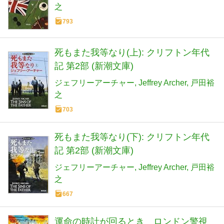
之
793
死もまた我等なり(上): クリフトン年代
記 第2部 (新潮文庫)
ジェフリーアーチャー
Jeffrey Archer
戸田裕
之
703
死もまた我等なり(下): クリフトン年代
記 第2部 (新潮文庫)
ジェフリーアーチャー
Jeffrey Archer
戸田裕
之
667
運命の時計が回るとき ロンドン警視