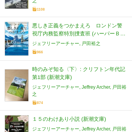
之
1108
悪しき正義をつかまえろ ロンドン警
視庁内務監察特別捜査班 (ハーパーＢＯ
ＯＫＳ)
ジェフリーアーチャー
戸田裕之
966
時のみぞ知る〈下〉: クリフトン年代記
第1部 (新潮文庫)
ジェフリーアーチャー
Jeffrey Archer
戸田裕
之
874
１５のわけあり小説 (新潮文庫)
ジェフリーアーチャー
Jeffrey Archer
戸田裕