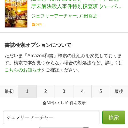
庁未解決殺人事件特別捜査班 (ハーパー
ＢＯＯＫＳ)
ジェフリーアーチャー
戸田裕之
594
書誌検索オプションについて
ただいま「Amazon和書」検索の仕組みを変更しておりま
す。検索で本が見つからない場合の対処法など、詳しくは
こちらのお知らせ
をご確認ください。
最初
1
2
3
4
5
最後
全60件中 1-10 件を表示
検索