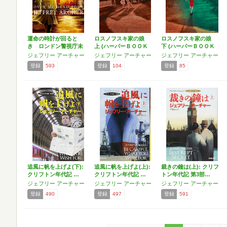
運命の時計が回ると
ロスノフスキ家の娘
ロスノフスキ家の娘
き ロンドン警視庁未
上 (ハーパーＢＯＯＫ
下 (ハーパーＢＯＯＫ
解決殺…
Ｓ)
Ｓ)
ジェフリー アーチャー
ジェフリー アーチャー
ジェフリー アーチャー
登録
593
登録
104
登録
85
追風に帆を上げよ(下):
追風に帆を上げよ(上):
裁きの鐘は(上): クリフ
クリフトン年代記 …
クリフトン年代記 …
トン年代記 第3部…
ジェフリー アーチャー
ジェフリー アーチャー
ジェフリー アーチャー
登録
490
登録
497
登録
591