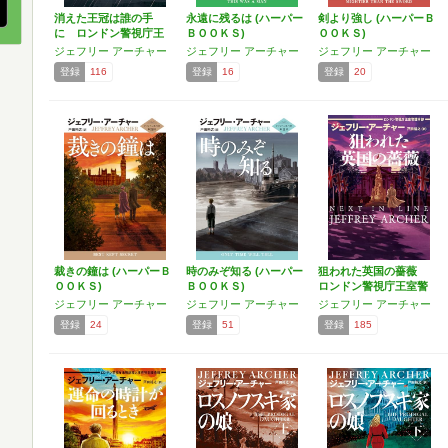
消えた王冠は誰の手
永遠に残るは (ハーパー
剣より強し (ハーパーＢ
に ロンドン警視庁王
ＢＯＯＫＳ)
ＯＯＫＳ)
室警護…
ジェフリー アーチャー
ジェフリー アーチャー
ジェフリー アーチャー
登録
116
登録
16
登録
20
裁きの鐘は (ハーパーＢ
時のみぞ知る (ハーパー
狙われた英国の薔薇
ＯＯＫＳ)
ＢＯＯＫＳ)
ロンドン警視庁王室警
護本…
ジェフリー アーチャー
ジェフリー アーチャー
ジェフリー アーチャー
登録
24
登録
51
登録
185