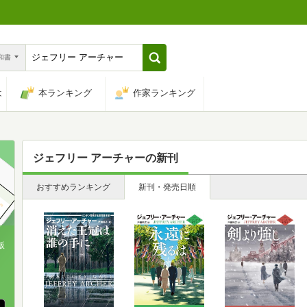
n和書
は
本ランキング
作家ランキング
ジェフリー アーチャー
の新刊
おすすめランキング
新刊・発売日順
版
、