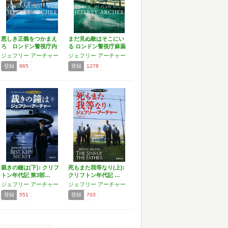
悪しき正義をつかまえ
まだ見ぬ敵はそこにい
ろ ロンドン警視庁内
る ロンドン警視庁麻薬
務監…
取…
ジェフリー アーチャー
ジェフリー アーチャー
登録
965
登録
1278
裁きの鐘は(下): クリフ
死もまた我等なり(上):
トン年代記 第3部…
クリフトン年代記 …
ジェフリー アーチャー
ジェフリー アーチャー
登録
551
登録
703