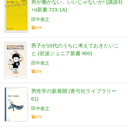
男が働かない、いいじゃないか! (講談社
+α新書 723-1A)
田中俊之
259
男子が10代のうちに考えておきたいこ
と (岩波ジュニア新書 900)
田中俊之
220
男性学の新展開 (青弓社ライブラリー
61)
田中俊之
179