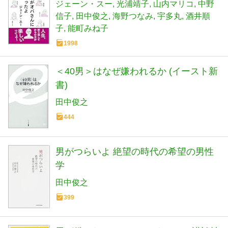
ジェーン・スー
光浦靖子
山内マリコ
中野
信子
田中俊之
海野つなみ
宇多丸
酒井順
子
能町みね子
1998
＜40男＞はなぜ嫌われるか (イースト新
書)
田中俊之
444
男がつらいよ 絶望の時代の希望の男性
学
田中俊之
399