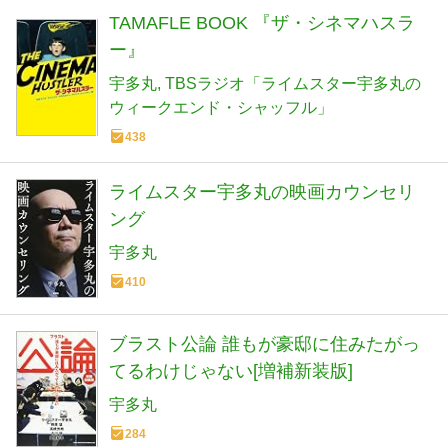
TAMAFLE BOOK 『ザ・シネマハスラ
ー』
宇多丸
TBSラジオ「ライムスター宇多丸の
ウィークエンド・シャッフル」
438
ライムスター宇多丸の映画カウンセリ
ング
宇多丸
410
ブラスト公論 誰もが豪邸に住みたがっ
てるわけじゃない[増補新装版]
宇多丸
284