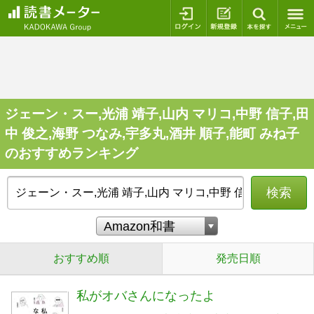
ログイン
新規登録
本を探
ジェーン・スー,光浦 靖子,山内 マリコ,中野 信子,田
中 俊之,海野 つなみ,宇多丸,酒井 順子,能町 みね子
のおすすめランキング
検索
おすすめ順
発売日順
私がオバさんになったよ