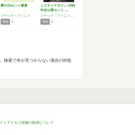
夢の10セント硬貨
ミステリマガジン 1996
年全12冊セット …
ジャック・フィニィ
ジャック・フィニィ,ロス・トーマス
登録
0
登録
0
す。検索で本が見つからない場合の対処
イトアクセス情報の取得について