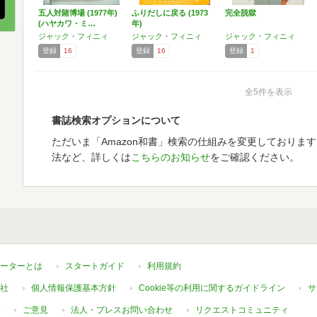
五人対賭博場 (1977年)
ふりだしに戻る (1973
完全脱獄
(ハヤカワ・ミ…
年)
ジャック・フィニィ
ジャック・フィニィ
ジャック・フィニィ
登録
16
登録
16
登録
1
全5件を表示
書誌検索オプションについて
ただいま「Amazon和書」検索の仕組みを変更しておりま
法など、詳しくは
こちらのお知らせ
をご確認ください。
ーターとは
スタートガイド
利用規約
社
個人情報保護基本方針
Cookie等の利用に関するガイドライン
サ
ご意見
法人・プレスお問い合わせ
リクエストコミュニティ