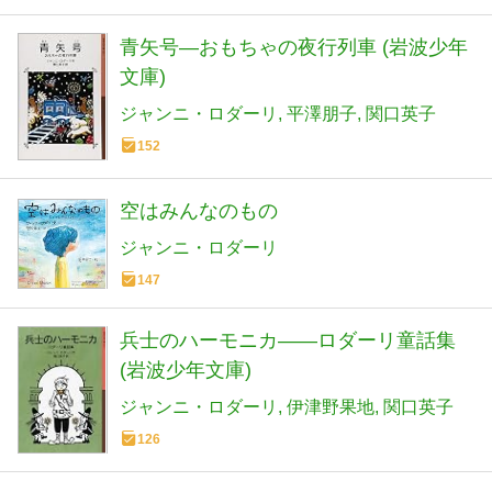
青矢号―おもちゃの夜行列車 (岩波少年
文庫)
ジャンニ・ロダーリ
平澤朋子
関口英子
152
空はみんなのもの
ジャンニ・ロダーリ
147
兵士のハーモニカ――ロダーリ童話集
(岩波少年文庫)
ジャンニ・ロダーリ
伊津野果地
関口英子
126